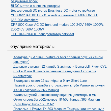
бездымный порох
BLDC мотор с внешним ротором
Бесщеточный DC мотор Brushless DC motor устройство
YDF68V20A130D DC-DC преобразователь 1360Вт 80-130В
68В 20А datasheet
DPF1000 Cosel AC-DC front end module 100-240V 360V 1000W,
200-240V 360V 1500W
ТПП 109-220-400 Трансформатор datsheet
Популярные материалы
Колатура ди Аличи Colatura di Alici соленый соус из хамсы
(анчоусов)
Дульные сужения 12 калибр Sarsilmaz и Bernardelli F чок CYL
Choke M чок IC чок Что означают звездочки Сколько в
милиметрах
Вкладыш в ствол 12 калибра на 9 мм Short Lane
Первый урок стрельбы в стрелковом клубе Ратник из ружья
ТК-503 патронами 366 Магнум
Калибры ружей и соответствующие им диаметры в мм
Отчет стрельбы 50/25метров ТК-503 Turqua .366 Magnum
Пули Конус Кион 15 FMJ-2
Проблема 1 Ружье ТК-503 Magnum Техкрим клинит гильзу в