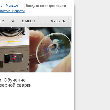
ть
Меньше
риятия Новости
ЕС
Ψ
О MUUH
.
МУЗЫКА
м Обучение
азерной сварки