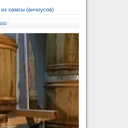
с из хамсы (анчоусов)
eniS