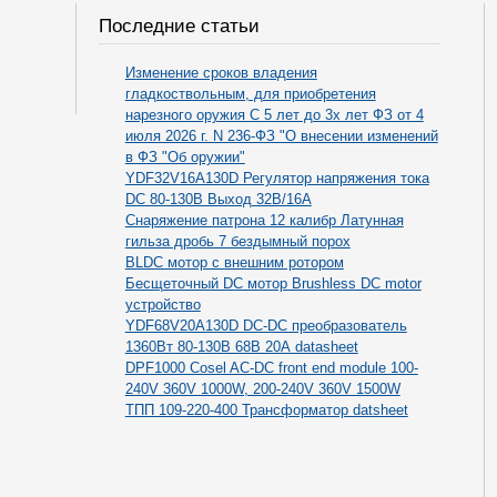
Последние статьи
Изменение сроков владения
гладкоствольным, для приобретения
нарезного оружия С 5 лет до 3х лет ФЗ от 4
июля 2026 г. N 236-ФЗ "О внесении изменений
в ФЗ "Об оружии"
YDF32V16A130D Регулятор напряжения тока
DC 80-130В Выход 32В/16А
Снаряжение патрона 12 калибр Латунная
гильза дробь 7 бездымный порох
BLDC мотор с внешним ротором
Бесщеточный DC мотор Brushless DC motor
устройство
YDF68V20A130D DC-DC преобразователь
1360Вт 80-130В 68В 20А datasheet
DPF1000 Cosel AC-DC front end module 100-
240V 360V 1000W, 200-240V 360V 1500W
ТПП 109-220-400 Трансформатор datsheet