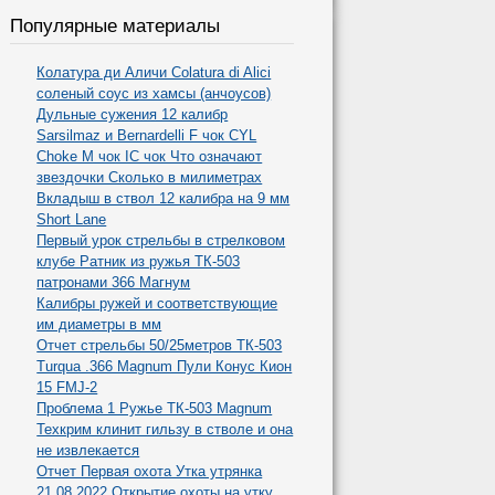
Популярные материалы
Колатура ди Аличи Colatura di Alici
соленый соус из хамсы (анчоусов)
Дульные сужения 12 калибр
Sarsilmaz и Bernardelli F чок CYL
Choke M чок IC чок Что означают
звездочки Сколько в милиметрах
Вкладыш в ствол 12 калибра на 9 мм
Short Lane
Первый урок стрельбы в стрелковом
клубе Ратник из ружья ТК-503
патронами 366 Магнум
Калибры ружей и соответствующие
им диаметры в мм
Отчет стрельбы 50/25метров ТК-503
Turqua .366 Magnum Пули Конус Кион
15 FMJ-2
Проблема 1 Ружье ТК-503 Magnum
Техкрим клинит гильзу в стволе и она
не извлекается
Отчет Первая охота Утка утрянка
21.08.2022 Открытие охоты на утку