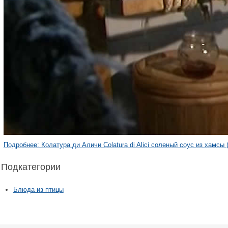
Подробнее: Колатура ди Аличи Colatura di Alici соленый соус из хамсы 
Подкатегории
Блюда из птицы