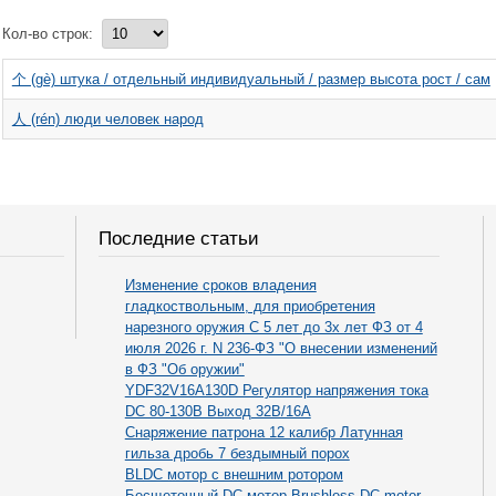
Кол-во строк:
个 (gè) штука / отдельный индивидуальный / размер высота рост / сам
人 (rén) люди человек народ
Последние статьи
Изменение сроков владения
гладкоствольным, для приобретения
нарезного оружия С 5 лет до 3х лет ФЗ от 4
июля 2026 г. N 236-ФЗ "О внесении изменений
в ФЗ "Об оружии"
YDF32V16A130D Регулятор напряжения тока
DC 80-130В Выход 32В/16А
Снаряжение патрона 12 калибр Латунная
гильза дробь 7 бездымный порох
BLDC мотор с внешним ротором
Бесщеточный DC мотор Brushless DC motor