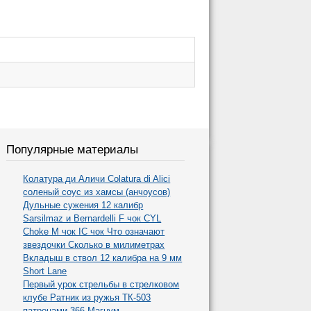
Популярные материалы
Колатура ди Аличи Colatura di Alici
соленый соус из хамсы (анчоусов)
Дульные сужения 12 калибр
Sarsilmaz и Bernardelli F чок CYL
Choke M чок IC чок Что означают
звездочки Сколько в милиметрах
Вкладыш в ствол 12 калибра на 9 мм
Short Lane
Первый урок стрельбы в стрелковом
клубе Ратник из ружья ТК-503
патронами 366 Магнум