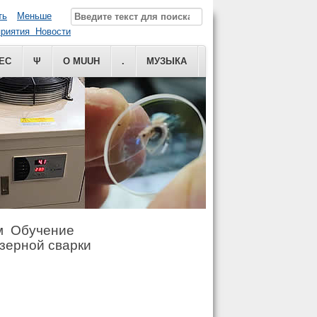
ть
Меньше
риятия Новости
ЕС
Ψ
О MUUH
.
МУЗЫКА
м Обучение
азерной сварки