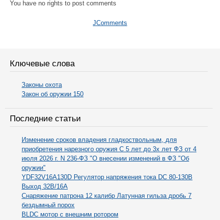
You have no rights to post comments
JComments
Ключевые слова
Законы охота
Закон об оружии 150
Последние статьи
Изменение сроков владения гладкоствольным, для
приобретения нарезного оружия С 5 лет до 3х лет ФЗ от 4
июля 2026 г. N 236-ФЗ "О внесении изменений в ФЗ "Об
оружии"
YDF32V16A130D Регулятор напряжения тока DC 80-130В
Выход 32В/16А
Снаряжение патрона 12 калибр Латунная гильза дробь 7
бездымный порох
BLDC мотор с внешним ротором