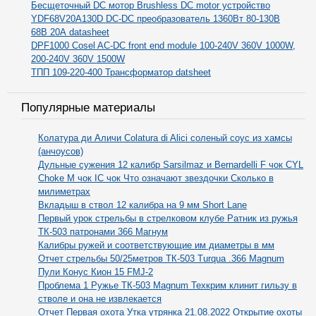
Бесщеточный DC мотор Brushless DC motor устройство
YDF68V20A130D DC-DC преобразователь 1360Вт 80-130В
68В 20А datasheet
DPF1000 Cosel AC-DC front end module 100-240V 360V 1000W,
200-240V 360V 1500W
ТПП 109-220-400 Трансформатор datsheet
Популярные материалы
Колатура ди Аличи Colatura di Alici соленый соус из хамсы
(анчоусов)
Дульные сужения 12 калибр Sarsilmaz и Bernardelli F чок CYL
Choke M чок IC чок Что означают звездочки Сколько в
милиметрах
Вкладыш в ствол 12 калибра на 9 мм Short Lane
Первый урок стрельбы в стрелковом клубе Ратник из ружья
ТК-503 патронами 366 Магнум
Калибры ружей и соответствующие им диаметры в мм
Отчет стрельбы 50/25метров ТК-503 Turqua .366 Magnum
Пули Конус Кион 15 FMJ-2
Проблема 1 Ружье ТК-503 Magnum Техкрим клинит гильзу в
стволе и она не извлекается
Отчет Первая охота Утка утрянка 21.08.2022 Открытие охоты