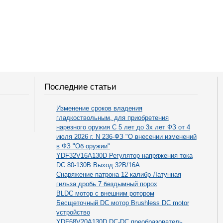
Последние статьи
Изменение сроков владения
гладкоствольным, для приобретения
нарезного оружия С 5 лет до 3х лет ФЗ от 4
июля 2026 г. N 236-ФЗ "О внесении изменений
в ФЗ "Об оружии"
YDF32V16A130D Регулятор напряжения тока
DC 80-130В Выход 32В/16А
Снаряжение патрона 12 калибр Латунная
гильза дробь 7 бездымный порох
BLDC мотор с внешним ротором
Бесщеточный DC мотор Brushless DC motor
устройство
YDF68V20A130D DC-DC преобразователь