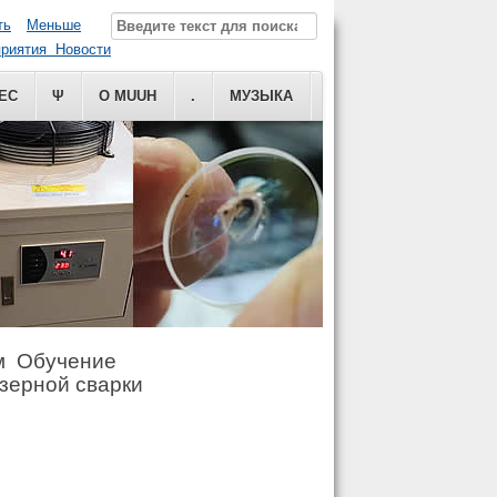
ть
Меньше
риятия Новости
ЕС
Ψ
О MUUH
.
МУЗЫКА
м Обучение
азерной сварки