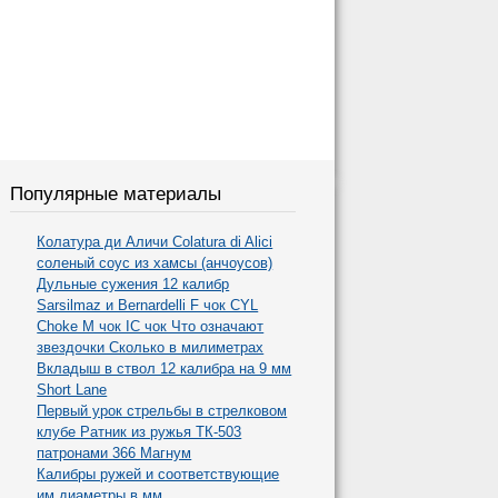
Популярные материалы
Колатура ди Аличи Colatura di Alici
соленый соус из хамсы (анчоусов)
Дульные сужения 12 калибр
Sarsilmaz и Bernardelli F чок CYL
Choke M чок IC чок Что означают
звездочки Сколько в милиметрах
Вкладыш в ствол 12 калибра на 9 мм
Short Lane
Первый урок стрельбы в стрелковом
клубе Ратник из ружья ТК-503
патронами 366 Магнум
Калибры ружей и соответствующие
им диаметры в мм