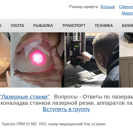
Размер шрифта
Больше
Сброси
Мероп
Ы
ОХОТА
РЫБАЛКА
ТРАНСПОРТ
ТЕХНИКА
БИЗН
"Лазерные станки"
Вопросы - Ответы по лазера
коналадка станков лазерной резки, аппаратов л
Вступить в группу
Spectra VRM III ND: YAG лазер медицинский Как устроен