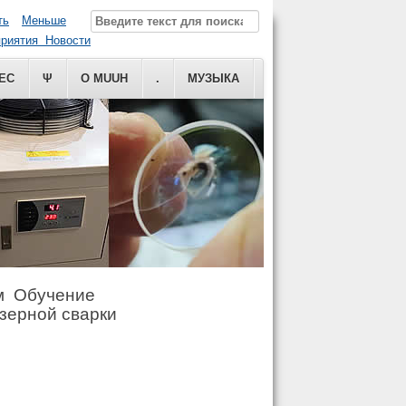
ть
Меньше
риятия Новости
ЕС
Ψ
О MUUH
.
МУЗЫКА
м Обучение
азерной сварки