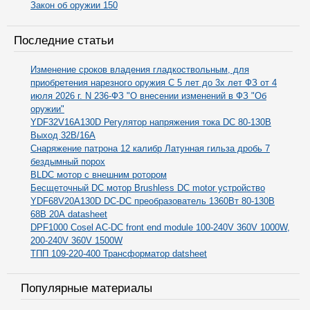
Закон об оружии 150
Последние статьи
Изменение сроков владения гладкоствольным, для
приобретения нарезного оружия С 5 лет до 3х лет ФЗ от 4
июля 2026 г. N 236-ФЗ "О внесении изменений в ФЗ "Об
оружии"
YDF32V16A130D Регулятор напряжения тока DC 80-130В
Выход 32В/16А
Снаряжение патрона 12 калибр Латунная гильза дробь 7
бездымный порох
BLDC мотор с внешним ротором
Бесщеточный DC мотор Brushless DC motor устройство
YDF68V20A130D DC-DC преобразователь 1360Вт 80-130В
68В 20А datasheet
DPF1000 Cosel AC-DC front end module 100-240V 360V 1000W,
200-240V 360V 1500W
ТПП 109-220-400 Трансформатор datsheet
Популярные материалы