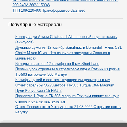
200-240V 360V 1500W
ТПП 109-220-400 Трансформатор datsheet
Популярные материалы
Колатура ди Аличи Colatura di Alici соленый соус из хамсы
(анчоусов)
Дульные сужения 12 калибр Sarsilmaz и Bernardelli F чок CYL
Choke M чок IC чок Что означают звездочки Сколько в
милиметрах
Вкладыш в ствол 12 калибра на 9 мм Short Lane
Первый урок стрельбы в стрелковом клубе Ратник из ружья
ТК-503 патронами 366 Магнум
Калибры ружей и соответствующие им диаметры в мм
Отчет стрельбы 50/25метров ТК-503 Turqua .366 Magnum
Пули Конус Кион 15 FMJ-2
Проблема 1 Ружье ТК-503 Magnum Техкрим клинит гильзу в
стволе и она не извлекается
Отчет Первая охота Утка утрянка 21.08.2022 Открытие охоты
на утку