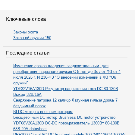
Ключевые слова
Законы охота
Закон об оружии 150
Последние статьи
Изменение сроков владения гладкоствольным, для
приобретения нарезного оружия С 5 лет до 3х лет ФЗ от 4
июля 2026 г. N 236-ФЗ "О внесении изменений в ФЗ "Об
оружии"
YDF32V16A130D Регулятор напряжения тока DC 80-130В
Выход 32В/16А
Снаряжение патрона 12 калибр Латунная гильза дробь 7
бездымный порох
BLDC мотор с внешним ротором
Бесщеточный DC мотор Brushless DC motor устройство
YDF68V20A130D DC-DC преобразователь 1360Вт 80-130В
68В 20А datasheet
DPF1000 Cosel AC-DC front end module 100-240V 360V 1000W,